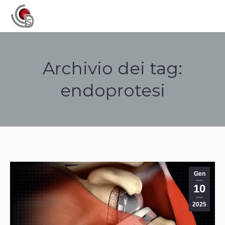
Navigation
Archivio dei tag:
endoprotesi
Tu sei qui:
Gen
10
2025