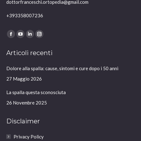
dottorfranceschi.ortopedia@gmail.com
+393358007236
Ci puoi trovare su:
Facebook
YouTube
Linkedin
Instagram
page
page
page
page
Articoli recenti
opens
opens
opens
opens
in
in
in
in
Dolore alla spalla: cause, sintomi e cure dopo i 50 anni
new
new
new
new
window
window
window
window
27 Maggio 2026
La spalla questa sconosciuta
26 Novembre 2025
Disclaimer
Privacy Policy