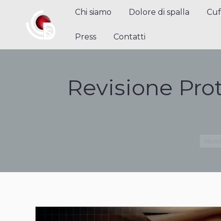
Chi siamo
Dolore di spalla
Cuffi
Chi siamo
Dolore di spalla
Cuf
Contatti
Press
Contatti
Revisione Pro
Tu sei
Hom