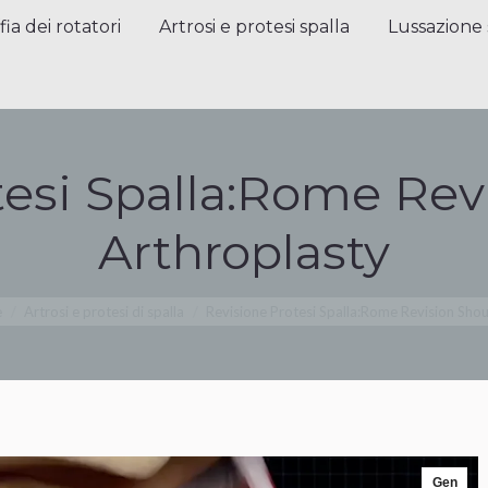
a dei rotatori
Artrosi e protesi spalla
Lussazione sp
fia dei rotatori
Artrosi e protesi spalla
Lussazione 
tesi Spalla:Rome Rev
Arthroplasty
 qui:
e
Artrosi e protesi di spalla
Revisione Protesi Spalla:Rome Revision Sho
Gen