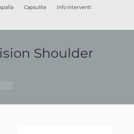
alla
Capsulite
Info interventi
Press
spalla
Capsulite
Info interventi
ision Shoulder
ulder…