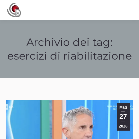
Navigation
Archivio dei tag:
esercizi di riabilitazione
Tu sei qui:
Mag
27
2026