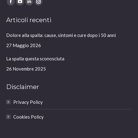
Ci puoi trovare su:
Facebook
YouTube
Linkedin
Instagram
page
page
page
page
Articoli recenti
opens
opens
opens
opens
in
in
in
in
Dolore alla spalla: cause, sintomi e cure dopo i 50 anni
new
new
new
new
window
window
window
window
27 Maggio 2026
La spalla questa sconosciuta
26 Novembre 2025
Disclaimer
Privacy Policy
Cookies Policy