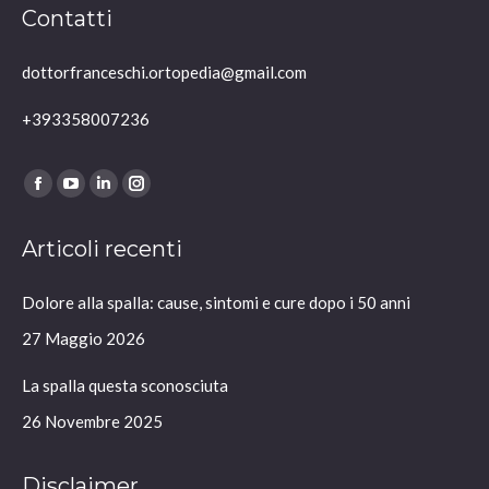
Contatti
dottorfranceschi.ortopedia@gmail.com
+393358007236
Ci puoi trovare su:
Facebook
YouTube
Linkedin
Instagram
page
page
page
page
Articoli recenti
opens
opens
opens
opens
in
in
in
in
Dolore alla spalla: cause, sintomi e cure dopo i 50 anni
new
new
new
new
window
window
window
window
27 Maggio 2026
La spalla questa sconosciuta
26 Novembre 2025
Disclaimer