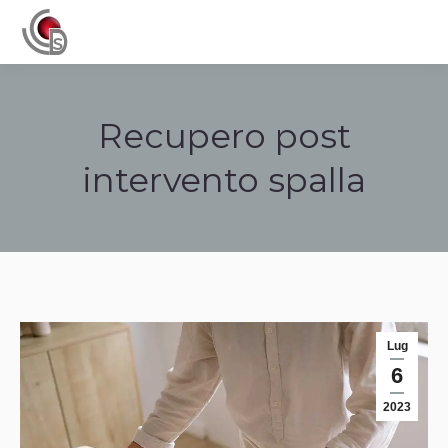
Navigation
Recupero post
intervento spalla
Tu sei qui:
Lug
6
2023