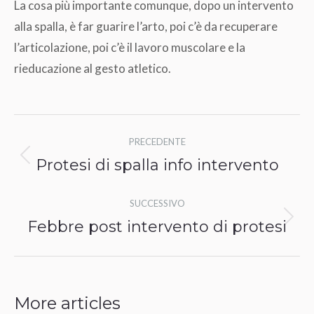
La cosa più importante comunque, dopo un intervento
alla spalla, è far guarire l’arto, poi c’è da recuperare
l’articolazione, poi c’è il lavoro muscolare e la
rieducazione al gesto atletico.
Naviga
PRECEDENTE
tra
Protesi di spalla info intervento
Post
i
precedente:
SUCCESSIVO
post
Febbre post intervento di protesi
Prossimo
post:
More articles