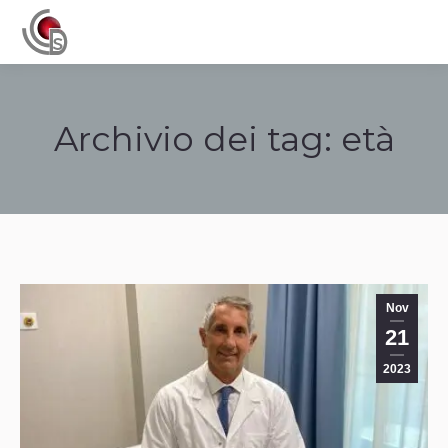
Navigation
Archivio dei tag:
età
Tu sei qui:
Nov
21
2023