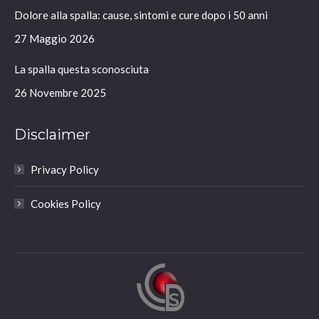
in
in
in
in
Dolore alla spalla: cause, sintomi e cure dopo i 50 anni
new
new
new
new
window
window
window
window
27 Maggio 2026
La spalla questa sconosciuta
26 Novembre 2025
Disclaimer
Privacy Policy
Cookies Policy