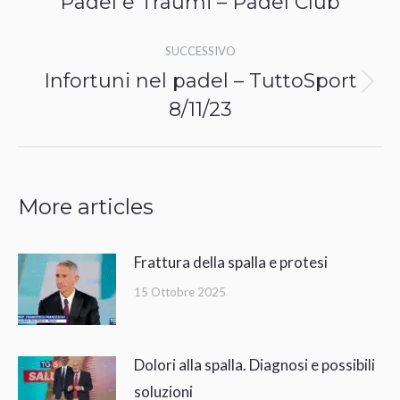
Padel e Traumi – Padel Club
Post
i
precedente:
SUCCESSIVO
post
Infortuni nel padel – TuttoSport
Prossimo
8/11/23
post:
More articles
Frattura della spalla e protesi
15 Ottobre 2025
Dolori alla spalla. Diagnosi e possibili
soluzioni