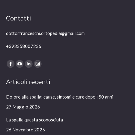
Contatti
dottorfranceschi.ortopedia@gmail.com
+393358007236
Ci puoi trovare su:
Facebook
YouTube
Linkedin
Instagram
page
page
page
page
Articoli recenti
opens
opens
opens
opens
in
in
in
in
Dolore alla spalla: cause, sintomi e cure dopo i 50 anni
new
new
new
new
window
window
window
window
27 Maggio 2026
La spalla questa sconosciuta
26 Novembre 2025