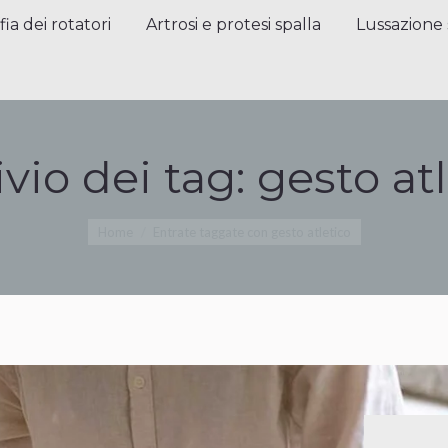
a dei rotatori
Artrosi e protesi spalla
Lussazione sp
fia dei rotatori
Artrosi e protesi spalla
Lussazione 
vio dei tag:
gesto at
Tu sei qui:
Home
Entrate taggate con gesto atletico