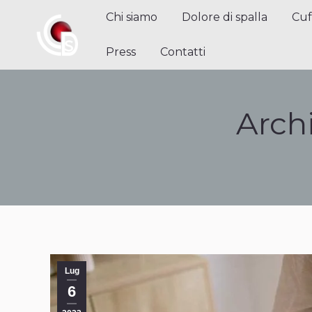
Chi siamo
Dolore di spalla
Cuffi
Chi siamo
Dolore di spalla
Cuf
Contatti
Press
Contatti
Archi
Lug
6