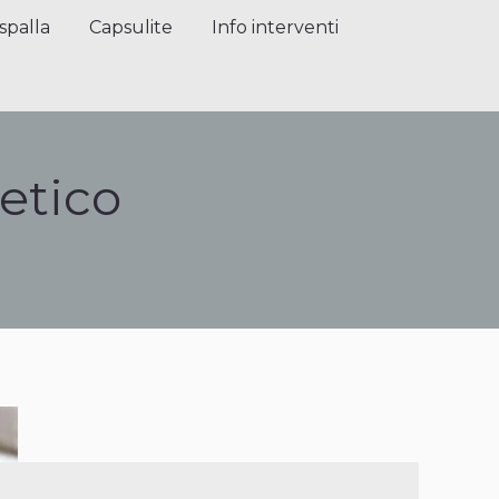
alla
Capsulite
Info interventi
Press
spalla
Capsulite
Info interventi
letico