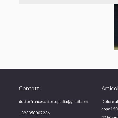
Contatti
Artico
dottorfranceschi.ortopedia@gmail.com
Dolore all
dopo i 50
+393358007236
27 Magg