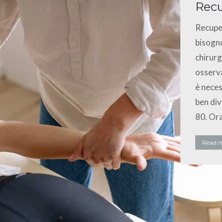
Recu
Recuper
bisogno
chirurg
osserva
è neces
ben div
80. Or
Read 