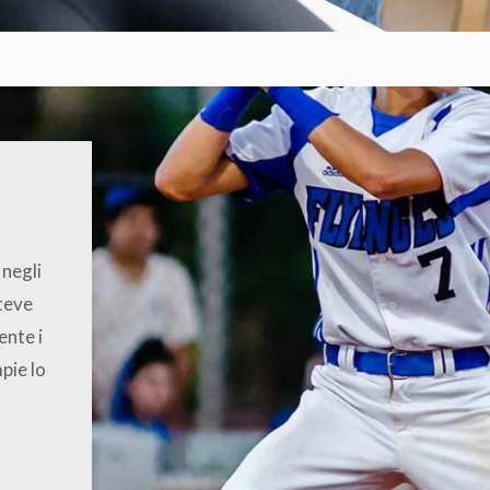
 negli
Steve
ente i
mpie lo