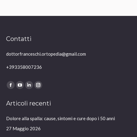
Contatti
dottorfranceschi.ortopedia@gmail.com
+393358007236
Ci puoi trovare su:
Facebook
YouTube
Linkedin
Instagram
page
page
page
page
Articoli recenti
opens
opens
opens
opens
in
in
in
in
Dolore alla spalla: cause, sintomi e cure dopo i 50 anni
new
new
new
new
window
window
window
window
27 Maggio 2026