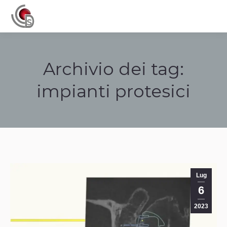
Navigation
Archivio dei tag:
impianti protesici
Tu sei qui:
Lug
6
2023