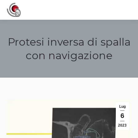
Navigation
Protesi inversa di spalla
con navigazione
Tu sei qui:
Lug
6
2023