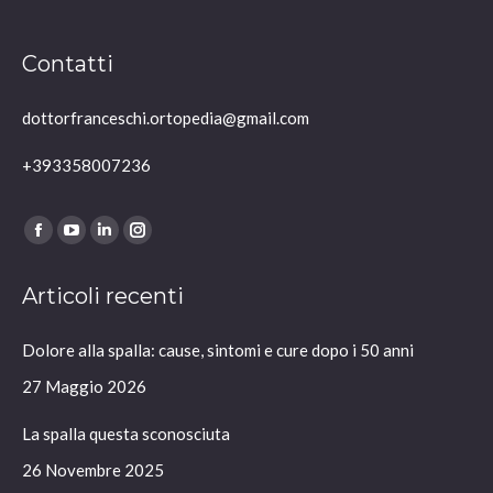
Contatti
dottorfranceschi.ortopedia@gmail.com
+393358007236
Ci puoi trovare su:
Facebook
YouTube
Linkedin
Instagram
page
page
page
page
Articoli recenti
opens
opens
opens
opens
in
in
in
in
Dolore alla spalla: cause, sintomi e cure dopo i 50 anni
new
new
new
new
window
window
window
window
27 Maggio 2026
La spalla questa sconosciuta
26 Novembre 2025