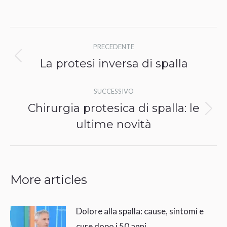
Naviga
PRECEDENTE
tra
La protesi inversa di spalla
Post
i
precedente:
SUCCESSIVO
post
Chirurgia protesica di spalla: le
Prossimo
ultime novità
post:
More articles
Dolore alla spalla: cause, sintomi e
cure dopo i 50 anni