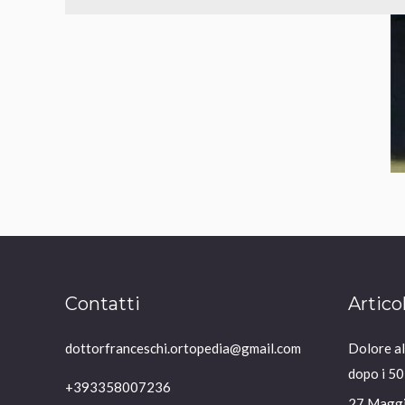
Contatti
Artico
dottorfranceschi.ortopedia@gmail.com
Dolore all
dopo i 50
+393358007236
27 Magg