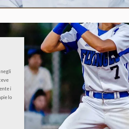
 negli
Steve
ente i
mpie lo