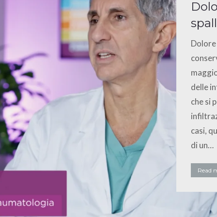
Dolo
spal
Dolore 
conserv
maggior
delle i
che si 
infiltr
casi, q
di un…
Read 