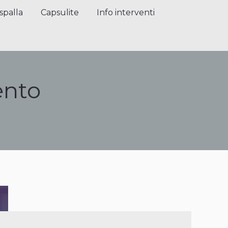
alla
Capsulite
Info interventi
Press
spalla
Capsulite
Info interventi
nto