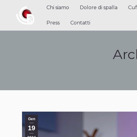
Chi siamo
Dolore di spalla
Cuffi
Chi siamo
Dolore di spalla
Cuf
Contatti
Press
Contatti
Arc
Gen
19