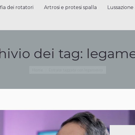
a dei rotatori
Artrosi e protesi spalla
Lussazione sp
fia dei rotatori
Artrosi e protesi spalla
Lussazione 
hivio dei tag:
legame
Tu sei qui:
Home
Entrate taggate con legamento