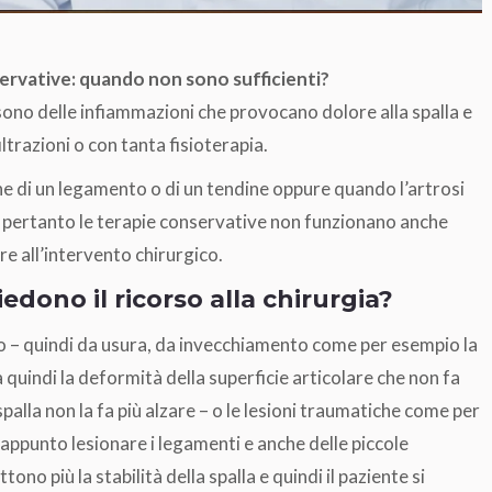
nservative: quando non sono sufficienti?
 sono delle infiammazioni che provocano dolore alla spalla e
ltrazioni o con tanta fisioterapia.
one di un legamento o di un tendine oppure quando l’artrosi
a e pertanto le terapie conservative non funzionano anche
e all’intervento chirurgico.
edono il ricorso alla chirurgia?
o – quindi da usura, da invecchiamento come per esempio la
lla quindi la deformità della superficie articolare che non fa
alla non la fa più alzare – o le lesioni traumatiche come per
 appunto lesionare i legamenti e anche delle piccole
ono più la stabilità della spalla e quindi il paziente si