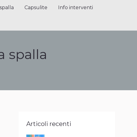
alla
Capsulite
Info interventi
Press
spalla
Capsulite
Info interventi
a spalla
Articoli recenti