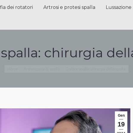
a dei rotatori
Artrosi e protesi spalla
Lussazione sp
fia dei rotatori
Artrosi e protesi spalla
Lussazione 
spalla: chirurgia dell
Tu sei qui:
Home
Artroscopia di spalla
Dolore spalla: chirurgia della spalla
Gen
19