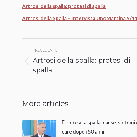
Artrosi della spalla: protesi di spalla
Artrosi della Spalla – Intervista UnoMattina 9/1
Naviga
PRECEDENTE
tra
Artrosi della spalla: protesi di
Post
i
spalla
precedente:
post
More articles
Dolore alla spalla: cause, sintomi 
cure dopo i 50 anni