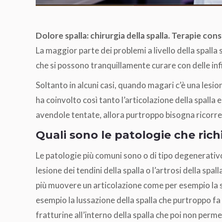
Dolore spalla: chirurgia della spalla. Terapie co
La maggior parte dei problemi a livello della spalla
che si possono tranquillamente curare con delle infi
Soltanto in alcuni casi, quando magari c’è una lesi
ha coinvolto così tanto l’articolazione della spall
avendole tentate, allora purtroppo bisogna ricorrer
Quali sono le patologie che richi
Le patologie più comuni sono o di tipo degenerativ
lesione dei tendini della spalla o l’artrosi della spa
più muovere un articolazione come per esempio la sp
esempio la lussazione della spalla che purtroppo fa
fratturine all’interno della spalla che poi non permett