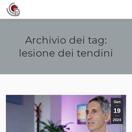
Navigation
Archivio dei tag:
lesione dei tendini
Tu sei qui:
Gen
19
2024