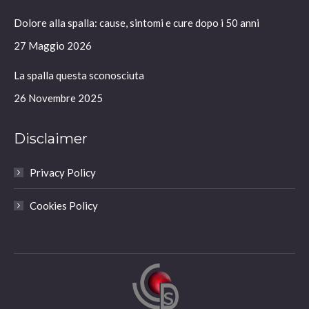
in
in
in
in
Dolore alla spalla: cause, sintomi e cure dopo i 50 anni
new
new
new
new
window
window
window
window
27 Maggio 2026
La spalla questa sconosciuta
26 Novembre 2025
Disclaimer
Privacy Policy
Cookies Policy