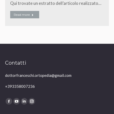
Qui trovate un estratto dell’articolo realizzato…
Read more
Contatti
dottorfranceschi.ortopedia@gmail.com
+393358007236
Ci puoi trovare su:
Facebook
YouTube
Linkedin
Instagram
page
page
page
page