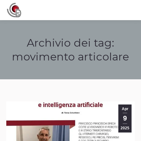
Navigation
Archivio dei tag:
movimento articolare
Tu sei qui:
Apr
9
2025