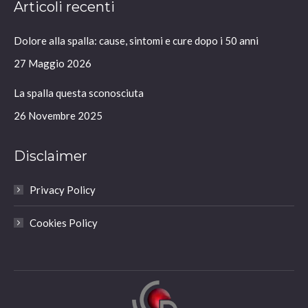
Articoli recenti
opens
opens
opens
opens
in
in
in
in
Dolore alla spalla: cause, sintomi e cure dopo i 50 anni
new
new
new
new
window
window
window
window
27 Maggio 2026
La spalla questa sconosciuta
26 Novembre 2025
Disclaimer
Privacy Policy
Cookies Policy