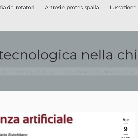
a dei rotatori
Artrosi e protesi spalla
Lussazione sp
fia dei rotatori
Artrosi e protesi spalla
Lussazione 
tecnologica nella chi
 sei qui:
Home
Artrosi e protesi di spalla
La rivoluzione tecnologica nella chirurgi
Apr
9