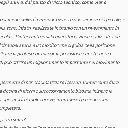
egli anni e, dal punto di vista tecnico, come viene
zionamenti nelle dimensioni, ovvero sono sempre più piccole, e
la sono, infatti, realizzate in titanio con un rivestimento in
icolari. L’intervento in sala operatoria viene realizzato con
intraoperatoria e un monitor che ci guida nella posizione
licare la protesi con massima precisione per ottenere i
radi può offrire un miglioramento importante nel movimento
 permette di non traumatizzare i tessuti. L’intervento dura
na decina di giorni e successivamente bisogna iniziare la
st operatorio è molto breve, in un mese i pazienti sono
completata.
a, cosa sono?
ia della spalla nelle sue parti concave e convesse. Sono