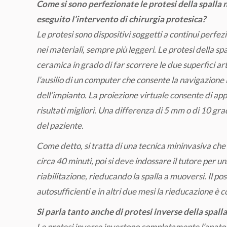
Come si sono perfezionate le protesi della spalla n
eseguito l’intervento di chirurgia protesica?
Le protesi sono dispositivi soggetti a continui perfe
nei materiali, sempre più leggeri. Le protesi della spal
ceramica in grado di far scorrere le due superfici art
l’ausilio di un computer che consente la navigazione 
dell’impianto. La proiezione virtuale consente di app
risultati migliori. Una differenza di 5 mm o di 10 g
del paziente.
Come detto, si tratta di una tecnica mininvasiva che
circa 40 minuti, poi si deve indossare il tutore per u
riabilitazione, rieducando la spalla a muoversi. Il po
autosufficienti e in altri due mesi la rieducazione è 
Si parla tanto anche di protesi inverse della spall
Le protesi inverse invertono completamente l’anatom