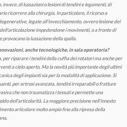
 invece, di lussazioni o lesioni di tendini e legamenti, di
o ricorrere alla chirurgia. In particolare, il ricorso a
e degenerative, legate all’invecchiamento, ovvero lesione dei
o dell’articolazione impedendone i movimenti, o a fronte di
e provocano la lussazione della spalla.
 innovazioni, anche tecnologiche, in sala operatoria?
, per riparare i tendini della cuffia dei rotatori ma anche per
erventi a cielo aperto. Ma la novità più importante degli ultimi
canica degli impianti sia per la modalità di applicazione. Si
uenti, per artrosi avanzata, tendini irreparabili o fratture
nvasiva che non traumatizza i tessuti e permette una
ido dell’articolarità. La maggiore precisione nell’innesto
imento articolare molto ampio fino alla ripresa della
ana.