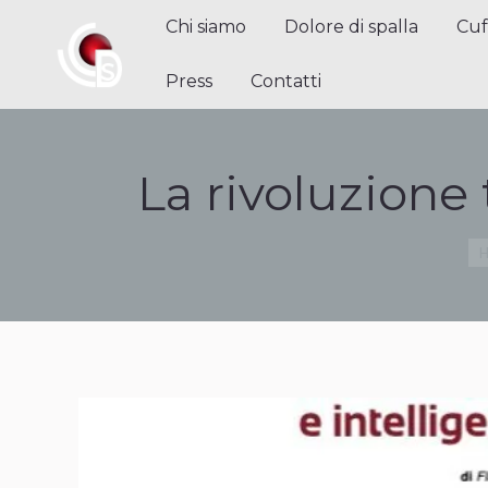
Chi siamo
Dolore di spalla
Cuffi
Chi siamo
Dolore di spalla
Cuf
Contatti
Press
Contatti
La rivoluzione 
Tu