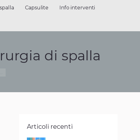
alla
Capsulite
Info interventi
Press
spalla
Capsulite
Info interventi
rurgia di spalla
a…
Articoli recenti