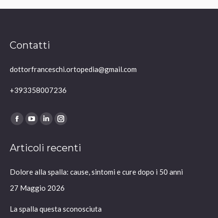
Contatti
dottorfranceschi.ortopedia@gmail.com
+393358007236
Ci puoi trovare su:
Facebook
YouTube
Linkedin
Instagram
page
page
page
page
Articoli recenti
opens
opens
opens
opens
in
in
in
in
Dolore alla spalla: cause, sintomi e cure dopo i 50 anni
new
new
new
new
window
window
window
window
27 Maggio 2026
La spalla questa sconosciuta