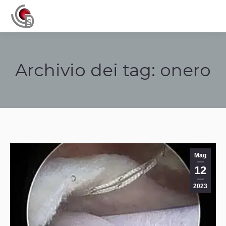
Navigation
Archivio dei tag:
onero
Tu sei qui:
Mag
12
2023