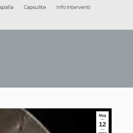
alla
Capsulite
Info interventi
Press
spalla
Capsulite
Info interventi
Mag
12