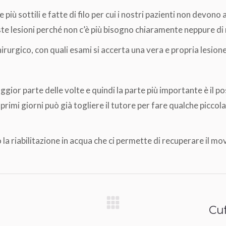
più sottili e fatte di filo per cui i nostri pazienti non devono
este lesioni perché non c’è più bisogno chiaramente neppure di
irurgico, con quali esami si accerta una vera e propria lesione 
ggior parte delle volte e quindi la parte più importante è il 
primi giorni può già togliere il tutore per fare qualche picco
la riabilitazione in acqua che ci permette di recuperare il mo
Cuf
Prossimo
post: