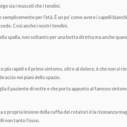
lge sia i muscoli che i tendini.
o semplicemente per l’età. È un po’ come avere i capelli bianch
ede. Così anche i nostri tendini.
ella spalla, non soltanto per una botta diretta ma anche quand
più rapidi e il primo sintomo, oltre al dolore, è che non si rie
braccio nei piani dello spazio.
eglia il paziente di notte e che porta appunto al famoso sintom
e propria lesione della cuffia dei rotatori è la risonanza mag
li non tanto l’osso.