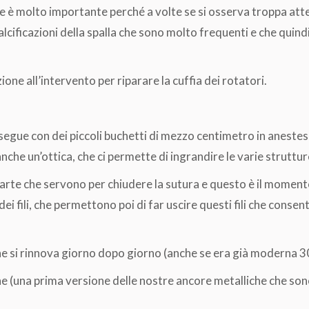
è molto importante perché a volte se si osserva troppa attenz
alcificazioni della spalla che sono molto frequenti e che qui
one all’intervento per riparare la cuffia dei rotatori.
egue con dei piccoli buchetti di mezzo centimetro in anestesia
nche un’ottica, che ci permette di ingrandire le varie struttur
parte che servono per chiudere la sutura e questo è il momento
ei fili, che permettono poi di far uscire questi fili che consent
he si rinnova giorno dopo giorno (anche se era già moderna 30
(una prima versione delle nostre ancore metalliche che son