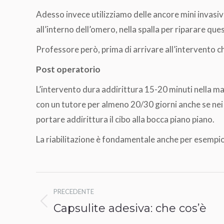
Adesso invece utilizziamo delle ancore mini invasive 
all’interno dell’omero, nella spalla per riparare qu
Professore però, prima di arrivare all’intervento ch
Post operatorio
L’intervento dura addirittura 15-20 minuti nella ma
con un tutore per almeno 20/30 giorni anche se nei 
portare addirittura il cibo alla bocca piano piano.
La riabilitazione è fondamentale anche per esempio 
Naviga
PRECEDENTE
tra
Capsulite adesiva: che cos’è
Post
precedente: