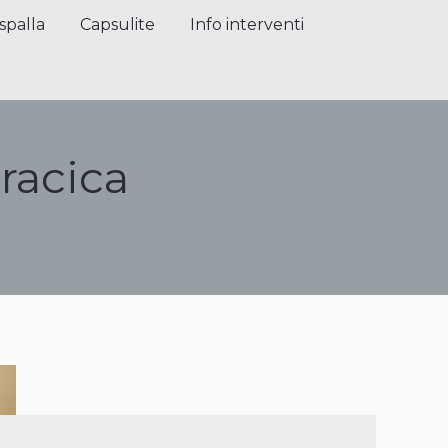
alla
Capsulite
Info interventi
Press
spalla
Capsulite
Info interventi
racica