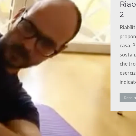
Riab
2
Riabili
propong
casa. P
sostanz
che tro
eserci
indicat
Read 