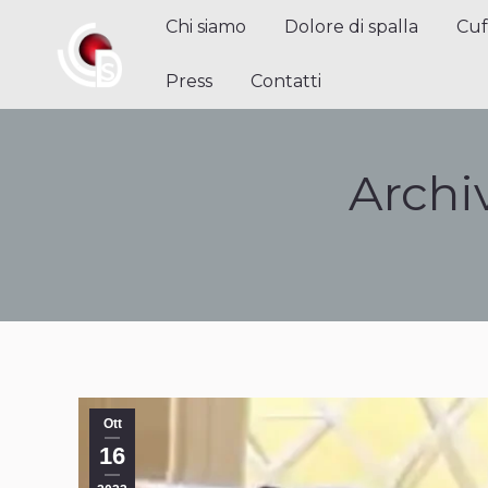
Chi siamo
Dolore di spalla
Cuffi
Chi siamo
Dolore di spalla
Cuf
Contatti
Press
Contatti
Archi
Ott
16