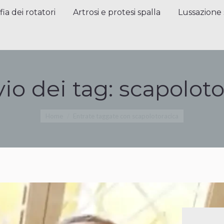
a dei rotatori
Artrosi e protesi spalla
Lussazione sp
fia dei rotatori
Artrosi e protesi spalla
Lussazione 
vio dei tag:
scapoloto
Tu sei qui:
Home
Entrate taggate con scapolotoracica