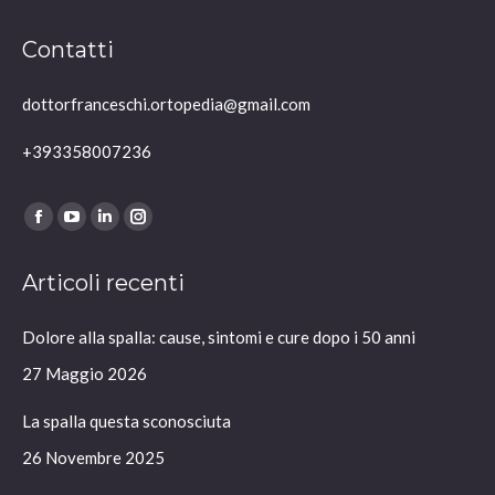
Contatti
dottorfranceschi.ortopedia@gmail.com
+393358007236
Ci puoi trovare su:
Facebook
YouTube
Linkedin
Instagram
page
page
page
page
Articoli recenti
opens
opens
opens
opens
in
in
in
in
Dolore alla spalla: cause, sintomi e cure dopo i 50 anni
new
new
new
new
window
window
window
window
27 Maggio 2026
La spalla questa sconosciuta
26 Novembre 2025