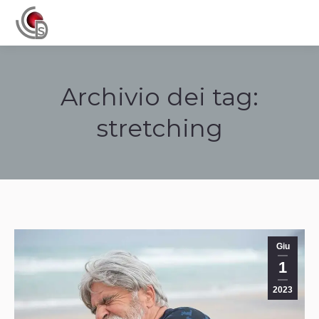
Navigation
Archivio dei tag:
stretching
Tu sei qui:
Giu
1
2023