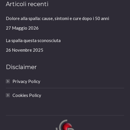
Articoli recenti
opens
opens
opens
opens
in
in
in
in
Dolore alla spalla: cause, sintomi e cure dopo i 50 anni
new
new
new
new
window
window
window
window
27 Maggio 2026
La spalla questa sconosciuta
26 Novembre 2025
Disclaimer
Privacy Policy
Cookies Policy