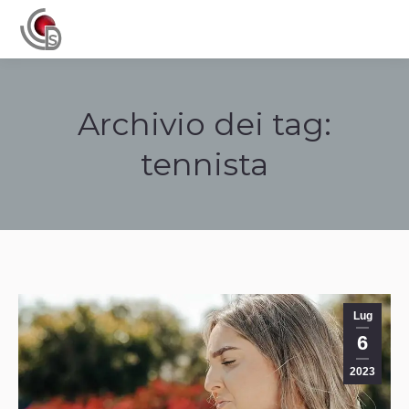
Navigation
Archivio dei tag:
tennista
Tu sei qui:
Lug
6
2023