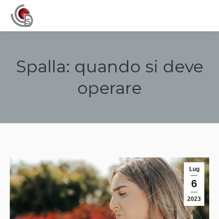
Navigation
Spalla: quando si deve
operare
Tu sei qui:
Lug
6
2023