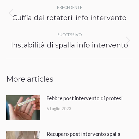
Naviga
PRECEDENTE
tra
Cuffia dei rotatori: info intervento
Post
i
precedente:
SUCCESSIVO
post
Instabilità di spalla info intervento
Prossimo
post:
More articles
Febbre post intervento di protesi
6 Luglio 2023
Recupero post intervento spalla