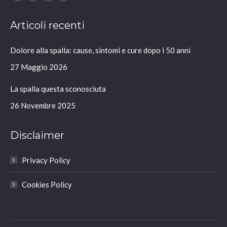
Facebook
YouTube
Linkedin
Instagram
page
page
page
page
Articoli recenti
opens
opens
opens
opens
in
in
in
in
Dolore alla spalla: cause, sintomi e cure dopo i 50 anni
new
new
new
new
window
window
window
window
27 Maggio 2026
La spalla questa sconosciuta
26 Novembre 2025
Disclaimer
Privacy Policy
Cookies Policy