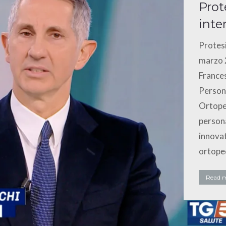
Prot
inte
Protesi
marzo 2
Frances
Persona
Ortoped
persona
innovat
ortoped
Read 