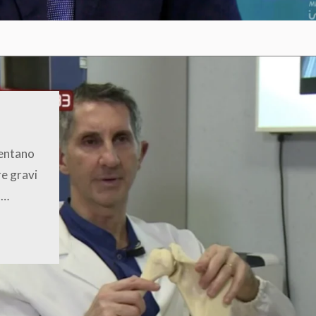
sentano
re gravi
 …