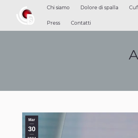
Chi siamo
Dolore di spalla
Cuffi
Chi siamo
Dolore di spalla
Cuf
Contatti
Press
Contatti
A
Mar
30