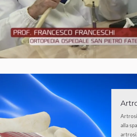
Artr
Artrosi 
alla sp
artrosi