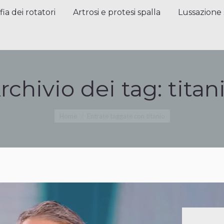
a dei rotatori
Artrosi e protesi spalla
Lussazione sp
fia dei rotatori
Artrosi e protesi spalla
Lussazione 
rchivio dei tag:
titan
Tu sei qui:
Home
Entrate taggate con titanio