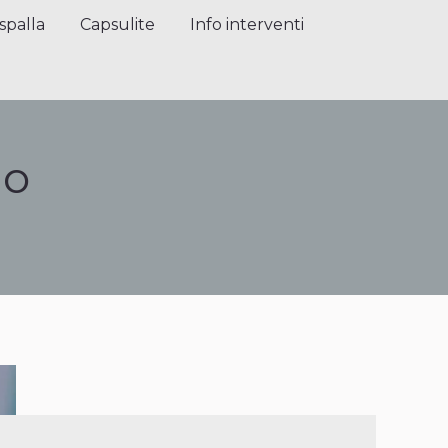
alla
Capsulite
Info interventi
Press
spalla
Capsulite
Info interventi
io