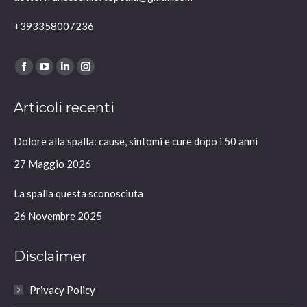
+393358007236
Ci puoi trovare su:
Facebook
YouTube
Linkedin
Instagram
page
page
page
page
Articoli recenti
opens
opens
opens
opens
in
in
in
in
Dolore alla spalla: cause, sintomi e cure dopo i 50 anni
new
new
new
new
window
window
window
window
27 Maggio 2026
La spalla questa sconosciuta
26 Novembre 2025
Disclaimer
Privacy Policy