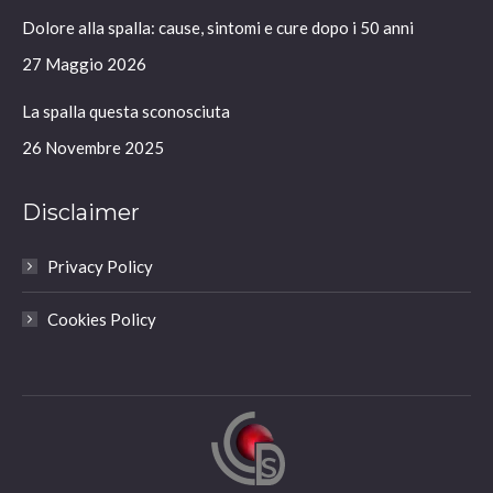
in
in
in
in
Dolore alla spalla: cause, sintomi e cure dopo i 50 anni
new
new
new
new
window
window
window
window
27 Maggio 2026
La spalla questa sconosciuta
26 Novembre 2025
Disclaimer
Privacy Policy
Cookies Policy