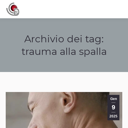
Navigation
Archivio dei tag:
trauma alla spalla
Tu sei qui:
Gen
9
2025