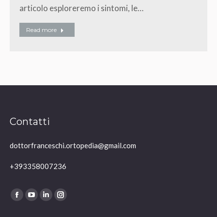
articolo esploreremo i sintomi, le…
Read more
Contatti
dottorfranceschi.ortopedia@gmail.com
+393358007236
Ci puoi trovare su:
Facebook
YouTube
Linkedin
Instagram
page
page
page
page