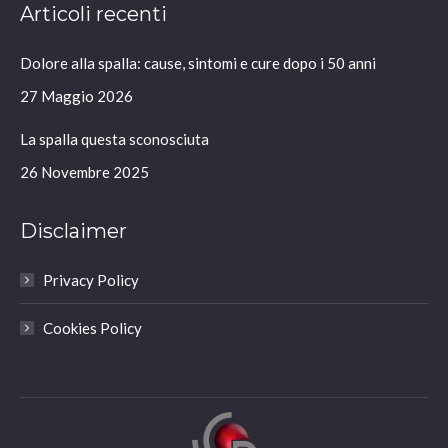
Articoli recenti
opens
opens
opens
opens
in
in
in
in
Dolore alla spalla: cause, sintomi e cure dopo i 50 anni
new
new
new
new
window
window
window
window
27 Maggio 2026
La spalla questa sconosciuta
26 Novembre 2025
Disclaimer
Privacy Policy
Cookies Policy