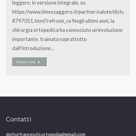
leggere, in versione integrale, su
https://www.ilmessaggero.it/partner/salute/disturbi_
8797051.html?refresh_ce Negli ultimi anni, la
chirurgia ortopedica ha conosciuto un’evoluzione
importante, trainata soprattutto
dall’introduzione…
Read more
Contatti
dottorfranceschi.ortopedia@gmail.com