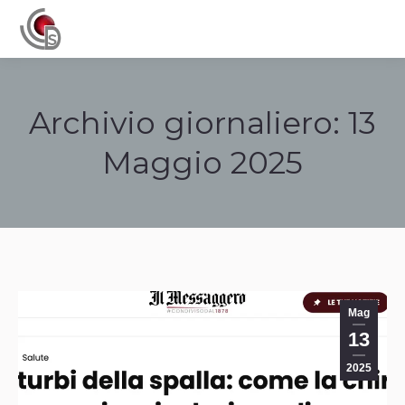
Navigation
Archivio giornaliero:
13
Maggio 2025
Tu sei qui:
Mag
13
2025