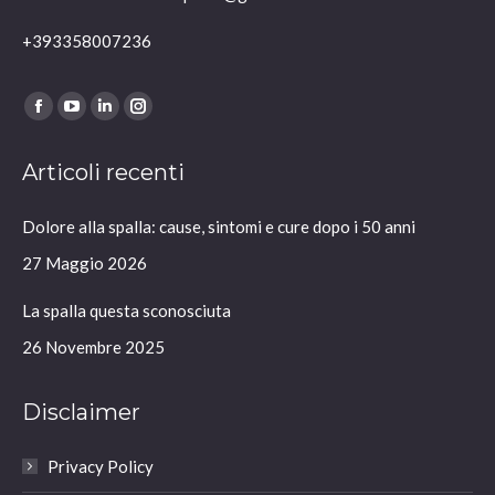
+393358007236
Ci puoi trovare su:
Facebook
YouTube
Linkedin
Instagram
page
page
page
page
Articoli recenti
opens
opens
opens
opens
in
in
in
in
Dolore alla spalla: cause, sintomi e cure dopo i 50 anni
new
new
new
new
window
window
window
window
27 Maggio 2026
La spalla questa sconosciuta
26 Novembre 2025
Disclaimer
Privacy Policy