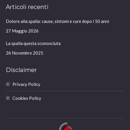
page
page
page
page
Articoli recenti
opens
opens
opens
opens
in
in
in
in
Dolore alla spalla: cause, sintomi e cure dopo i 50 anni
new
new
new
new
window
window
window
window
27 Maggio 2026
La spalla questa sconosciuta
26 Novembre 2025
Disclaimer
Privacy Policy
Cookies Policy