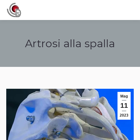
Navigation
Artrosi alla spalla
Tu sei qui:
Mag
11
2023