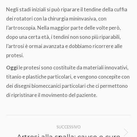
Negli stadi iniziali si può riparare il tendine della cuffia
dei rotatori con la chirurgia mininvasiva, con
l’artroscopia. Nella maggior parte delle volte però,
dopo una certa età, i tendini non sono più riparabili,
l’artrosi è ormai avanzata e dobbiamo ricorrere alle
protesi.
Oggi
le protesi sono costituite da materiali innovativi,
titanio e plastiche particolari, e vengono concepite con
dei disegni biomeccanici particolari che ci permettono
di ripristinare il movimento del paziente.
Naviga
SUCCESSIVO
tra
Prossimo