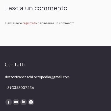
Lascia un commento
Devi essere
registrato
per inserire un commento.
Contatti
dottorfranceschi.ortopedia@gmail.com
+393358007236
Ci puoi trovare su:
Facebook
YouTube
Linkedin
Instagram