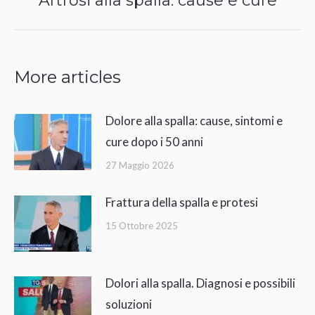
Artrosi alla spalla: cause e cure
i
post:
post
More articles
Dolore alla spalla: cause, sintomi e
cure dopo i 50 anni
27 Maggio 2026
Frattura della spalla e protesi
15 Ottobre 2025
Dolori alla spalla. Diagnosi e possibili
soluzioni