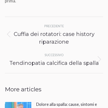
prima.
Naviga
PRECEDENTE
tra
Cuffia dei rotatori: case history
Post
i
riparazione
precedente:
post
SUCCESSIVO
Tendinopatia calcifica della spalla
Prossimo
post:
More articles
Dolore alla spalla: cause, sintomi e