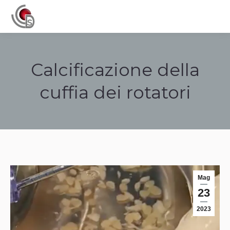
Navigation
Calcificazione della
cuffia dei rotatori
Tu sei qui:
Mag
23
2023