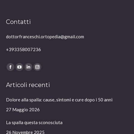
Contatti
dottorfranceschi.ortopedia@gmail.com
+393358007236
Ci puoi trovare su:
Facebook
YouTube
Linkedin
Instagram
page
page
page
page
Articoli recenti
opens
opens
opens
opens
in
in
in
in
Dolore alla spalla: cause, sintomi e cure dopo i 50 anni
new
new
new
new
window
window
window
window
27 Maggio 2026
La spalla questa sconosciuta
26 Novembre 2025