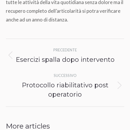
tutte le attività della vita quotidiana senza dolore ma il
recupero completo dell’articolarità si potra verificare
anche ad un anno di distanza.
Naviga
PRECEDENTE
tra
Esercizi spalla dopo intervento
Post
i
precedente:
SUCCESSIVO
post
Protocollo riabilitativo post
Prossimo
operatorio
post:
More articles