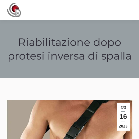
Navigation
Riabilitazione dopo
protesi inversa di spalla
Tu sei qui:
Ott
16
2023