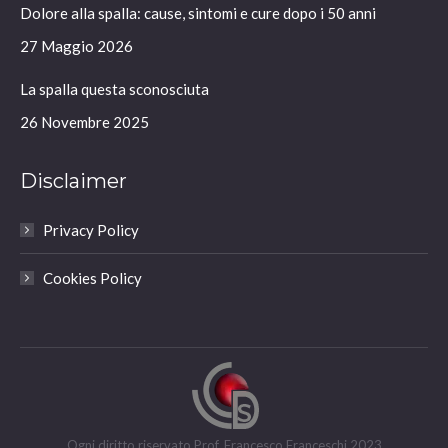
Dolore alla spalla: cause, sintomi e cure dopo i 50 anni
new
new
new
new
window
window
window
window
27 Maggio 2026
La spalla questa sconosciuta
26 Novembre 2025
Disclaimer
Privacy Policy
Cookies Policy
Ogni diritto riservato Prof. Francesco Franceschi 2023