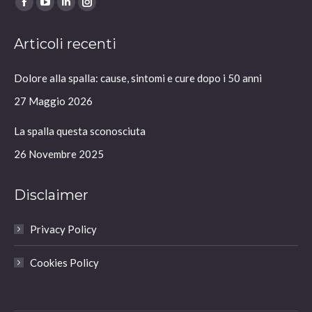
Ci puoi trovare su:
Facebook
YouTube
Linkedin
Instagram
page
page
page
page
Articoli recenti
opens
opens
opens
opens
in
in
in
in
Dolore alla spalla: cause, sintomi e cure dopo i 50 anni
new
new
new
new
window
window
window
window
27 Maggio 2026
La spalla questa sconosciuta
26 Novembre 2025
Disclaimer
Privacy Policy
Cookies Policy