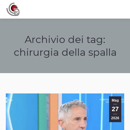
Navigation
Archivio dei tag:
chirurgia della spalla
Tu sei qui:
Mag
27
2026