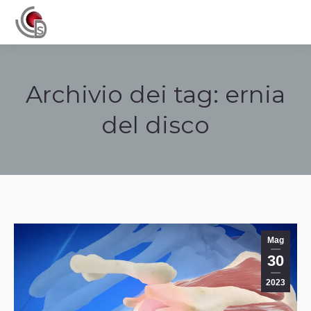
Navigation
Archivio dei tag:
ernia
del disco
Tu sei qui:
Mag
30
2023