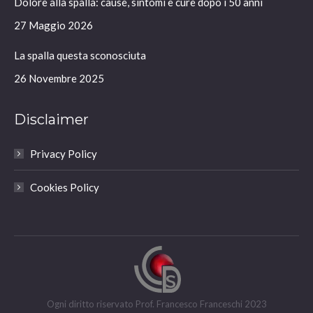
Dolore alla spalla: cause, sintomi e cure dopo i 50 anni
new
new
new
new
window
window
window
window
27 Maggio 2026
La spalla questa sconosciuta
26 Novembre 2025
Disclaimer
Privacy Policy
Cookies Policy
Ogni diritto riservato Prof. Francesco Franceschi 2023