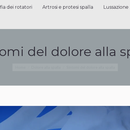
a dei rotatori
Artrosi e protesi spalla
Lussazione sp
fia dei rotatori
Artrosi e protesi spalla
Lussazione 
omi del dolore alla s
Tu sei qui:
Home
Dolore alla spalla
Sintomi del dolore alla spalla