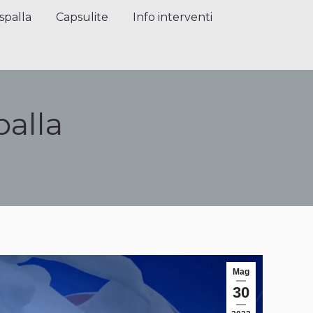
alla
Capsulite
Info interventi
Press
spalla
Capsulite
Info interventi
palla
Mag
30