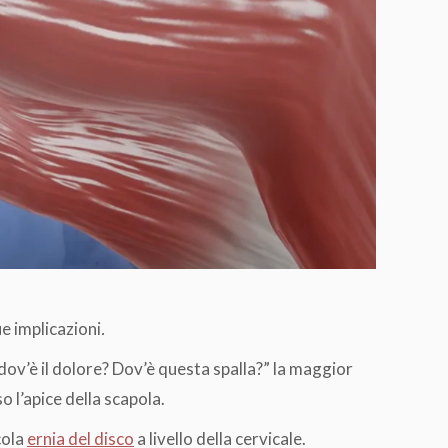
ue implicazioni
.
ov’è il dolore? Dov’è questa spalla?” la maggior
so l’apice della scapola.
cola
ernia del disco
a livello della cervicale.