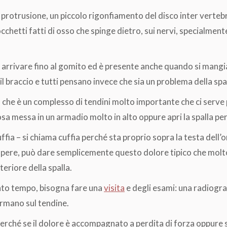
protrusione, un piccolo rigonfiamento del disco inter vertebr
etti fatti di osso che spinge dietro, sui nervi, specialmente 
ò arrivare fino al gomito ed è presente anche quando si mangia
 il braccio e tutti pensano invece che sia un problema della spa
, che è un complesso di tendini molto importante che ci serve p
 messa in un armadio molto in alto oppure apri la spalla per f
fia – si chiama cuffia perché sta proprio sopra la testa dell’
pere, può dare semplicemente questo dolore tipico che molto
teriore della spalla.
tanto tempo, bisogna fare una
visita
e degli esami: una radiograf
formano sul tendine.
rché se il dolore è accompagnato a perdita di forza oppure se 