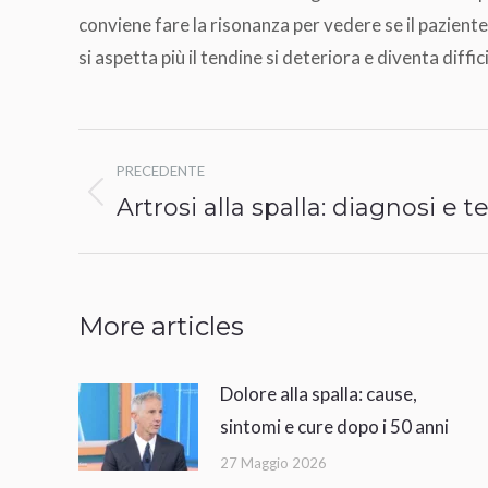
conviene fare la risonanza per vedere se il pazient
si aspetta più il tendine si deteriora e diventa diff
Naviga
PRECEDENTE
tra
Artrosi alla spalla: diagnosi e t
Post
i
precedente:
post
More articles
Dolore alla spalla: cause,
sintomi e cure dopo i 50 anni
27 Maggio 2026