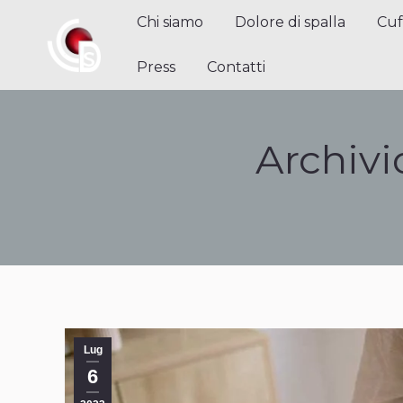
Chi siamo
Dolore di spalla
Cuffi
Chi siamo
Dolore di spalla
Cuf
Contatti
Press
Contatti
Archivi
Lug
6