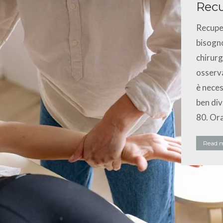
Recu
Recuper
bisogno
chirurg
osserva
è neces
ben div
80. Or
Read 