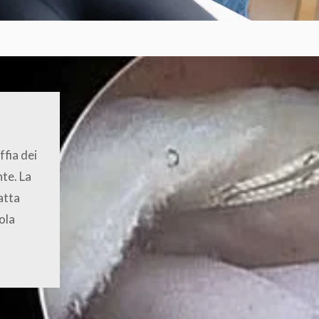
ffia dei
te. La
atta
ola