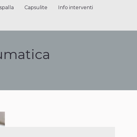
alla
Capsulite
Info interventi
Press
spalla
Capsulite
Info interventi
aumatica