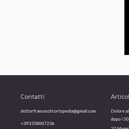
Contatti
Artico
dottorfranceschi.ortopedia@gmail.com
Dolore all
dopo i 50
+393358007236
27 Magg