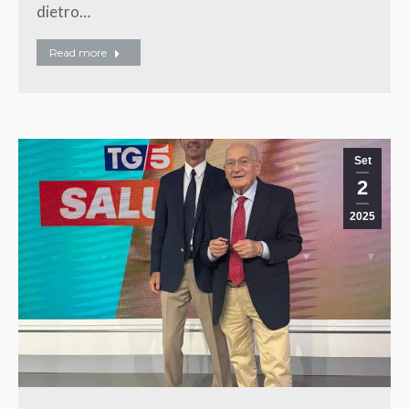
dietro…
Read more
Set
2
2025