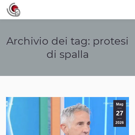
Navigation
Archivio dei tag:
protesi
di spalla
Tu sei qui:
Mag
27
2026