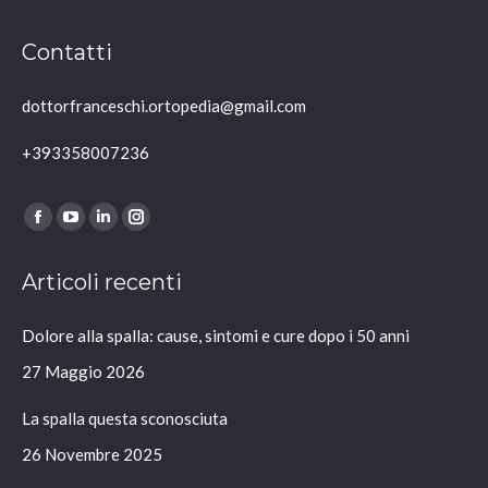
Contatti
dottorfranceschi.ortopedia@gmail.com
+393358007236
Ci puoi trovare su:
Facebook
YouTube
Linkedin
Instagram
page
page
page
page
Articoli recenti
opens
opens
opens
opens
in
in
in
in
Dolore alla spalla: cause, sintomi e cure dopo i 50 anni
new
new
new
new
window
window
window
window
27 Maggio 2026
La spalla questa sconosciuta
26 Novembre 2025