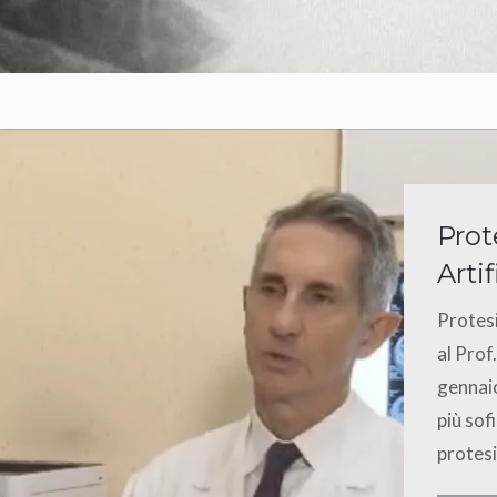
Prot
Artif
Protesi
al Prof
gennai
più sof
protesi