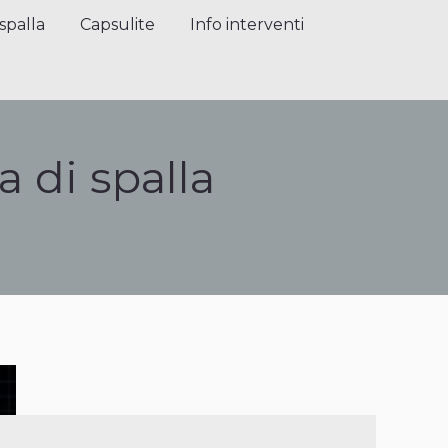
alla
Capsulite
Info interventi
Press
spalla
Capsulite
Info interventi
a di spalla