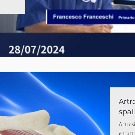
Artro
spal
Artrosi
e tratt