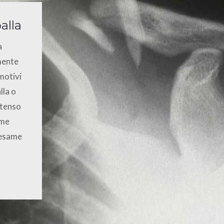
alla
a
mente
motivi
lla o
ntenso
ame
 esame