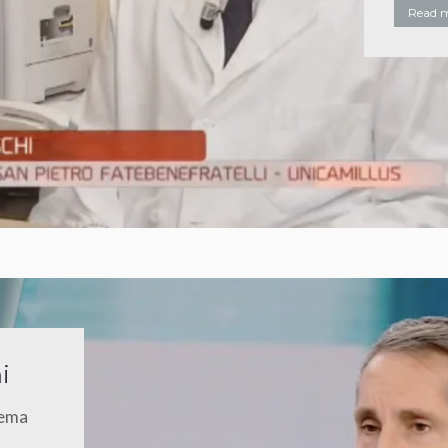
Read 
i
lema