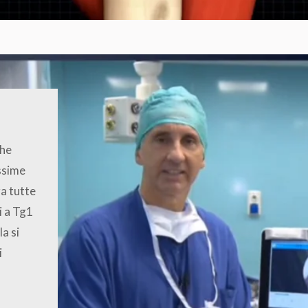
che
issime
a tutte
i a Tg1
a si
i