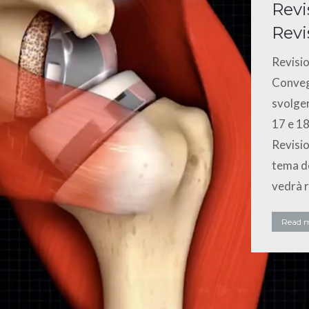
Revi
Revi
Revisio
Conveg
svolger
17 e 1
Revisio
tema de
vedrà r
Read 