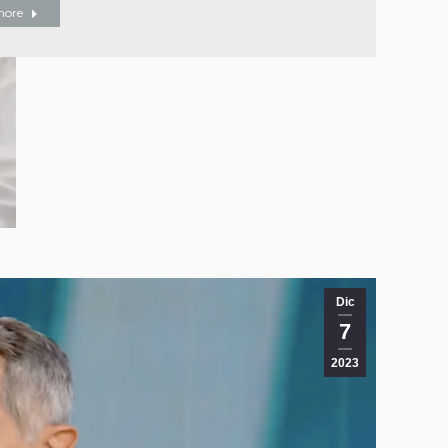
more
Dic
7
2023