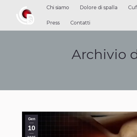
Chi siamo
Dolore di spalla
Cuffi
Chi siamo
Dolore di spalla
Cuf
Contatti
Press
Contatti
Archivio 
Gen
10