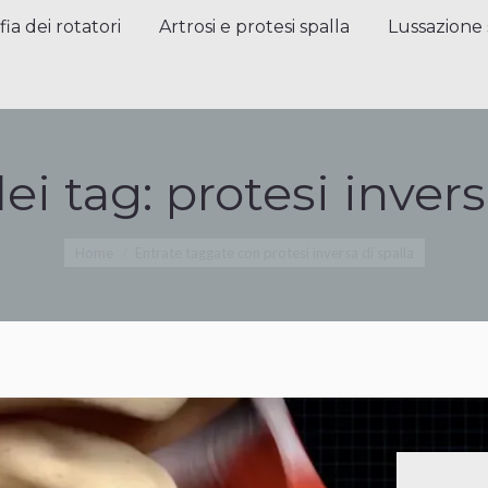
a dei rotatori
Artrosi e protesi spalla
Lussazione sp
fia dei rotatori
Artrosi e protesi spalla
Lussazione 
dei tag:
protesi invers
Tu sei qui:
Home
Entrate taggate con protesi inversa di spalla