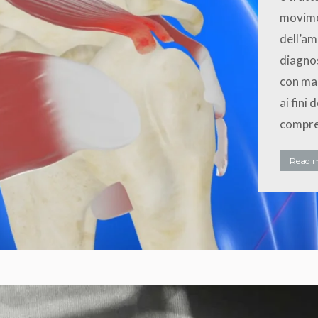
movimen
dell’am
diagnos
con mag
ai fini
compre
Read 