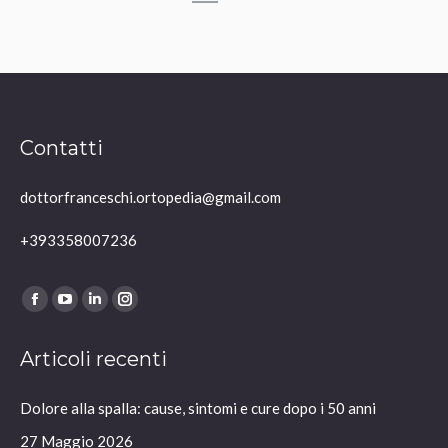
Contatti
dottorfranceschi.ortopedia@gmail.com
+393358007236
Ci puoi trovare su:
Facebook
YouTube
Linkedin
Instagram
page
page
page
page
Articoli recenti
opens
opens
opens
opens
in
in
in
in
Dolore alla spalla: cause, sintomi e cure dopo i 50 anni
new
new
new
new
window
window
window
window
27 Maggio 2026