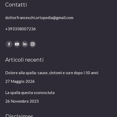
Contatti
dottorfranceschi.ortopedia@gmail.com
+393358007236
Ci puoi trovare su:
Facebook
YouTube
Linkedin
Instagram
page
page
page
page
Articoli recenti
opens
opens
opens
opens
in
in
in
in
Dolore alla spalla: cause, sintomi e cure dopo i 50 anni
new
new
new
new
window
window
window
window
27 Maggio 2026
La spalla questa sconosciuta
26 Novembre 2025
Disclaimer