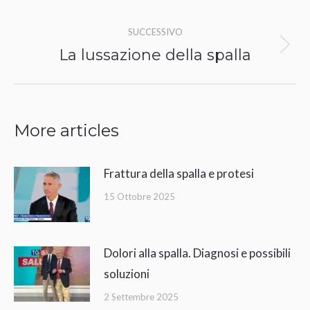
precedente:
post
SUCCESSIVO
La lussazione della spalla
Prossimo
post:
More articles
Frattura della spalla e protesi
15 Ottobre 2025
Dolori alla spalla. Diagnosi e possibili
soluzioni
2 Settembre 2025