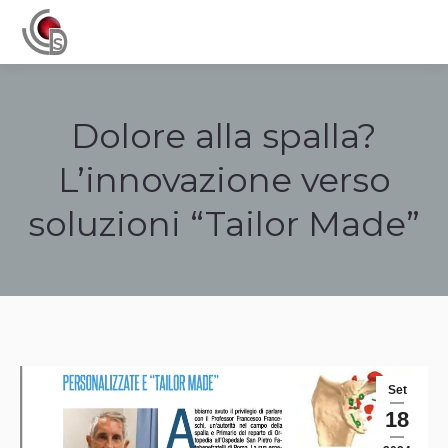
Navigation
Dolore alla spalla?
L’innovazione verso
soluzioni “Tailor Made”
Tu sei qui:
Set
18