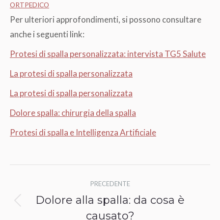
ORTPEDICO
Per ulteriori approfondimenti, si possono consultare
anche i seguenti link:
Protesi di spalla personalizzata: intervista TG5 Salute
La protesi di spalla personalizzata
La protesi di spalla personalizzata
Dolore spalla: chirurgia della spalla
Protesi di spalla e Intelligenza Artificiale
Naviga
PRECEDENTE
tra
Dolore alla spalla: da cosa è
Post
i
causato?