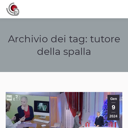
Navigation
Archivio dei tag:
tutore
della spalla
Tu sei qui:
Gen
9
2024