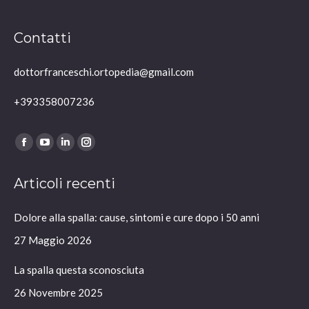
Contatti
dottorfranceschi.ortopedia@gmail.com
+393358007236
Ci puoi trovare su:
Facebook
YouTube
Linkedin
Instagram
page
page
page
page
Articoli recenti
opens
opens
opens
opens
in
in
in
in
Dolore alla spalla: cause, sintomi e cure dopo i 50 anni
new
new
new
new
window
window
window
window
27 Maggio 2026
La spalla questa sconosciuta
26 Novembre 2025