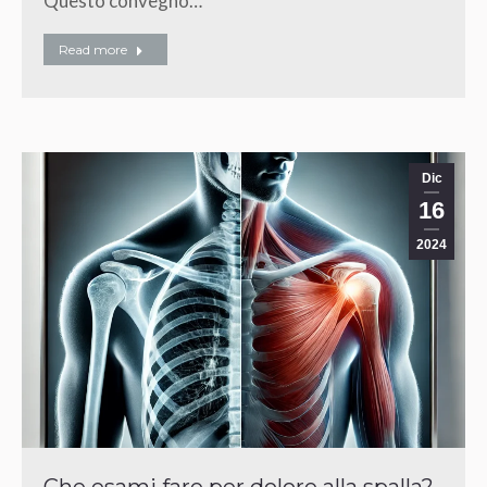
Questo convegno…
Read more
Dic
16
2024
Che esami fare per dolore alla spalla?