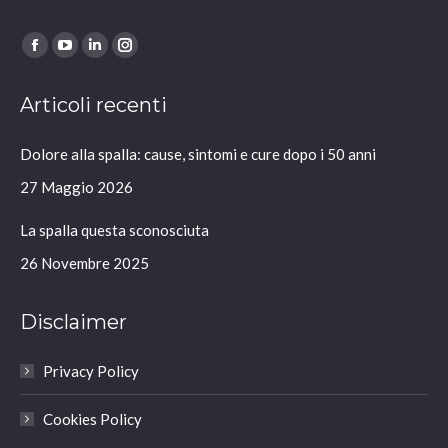
Ci puoi trovare su:
Facebook
YouTube
Linkedin
Instagram
page
page
page
page
Articoli recenti
opens
opens
opens
opens
in
in
in
in
Dolore alla spalla: cause, sintomi e cure dopo i 50 anni
new
new
new
new
window
window
window
window
27 Maggio 2026
La spalla questa sconosciuta
26 Novembre 2025
Disclaimer
Privacy Policy
Cookies Policy