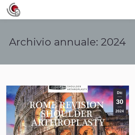
Navigation
Archivio annuale:
2024
Tu sei qui:
Dic
30
2024