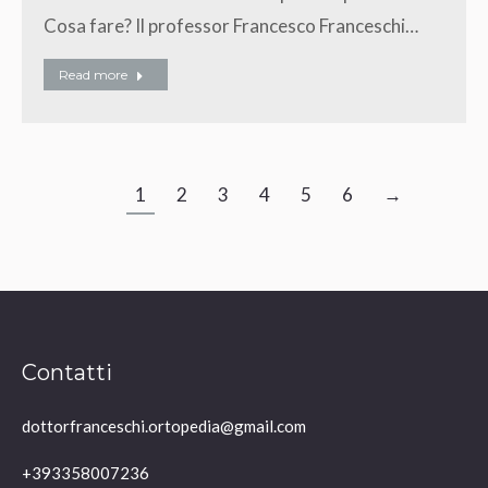
Cosa fare? Il professor Francesco Franceschi…
Read more
1
2
3
4
5
6
→
Contatti
dottorfranceschi.ortopedia@gmail.com
+393358007236