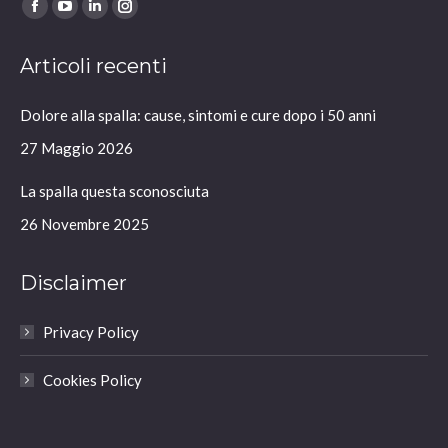
Ci puoi trovare su:
Facebook
YouTube
Linkedin
Instagram
page
page
page
page
Articoli recenti
opens
opens
opens
opens
in
in
in
in
Dolore alla spalla: cause, sintomi e cure dopo i 50 anni
new
new
new
new
window
window
window
window
27 Maggio 2026
La spalla questa sconosciuta
26 Novembre 2025
Disclaimer
Privacy Policy
Cookies Policy