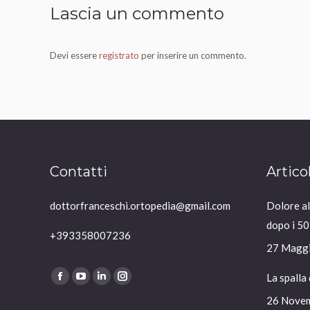
Lascia un commento
Devi essere
registrato
per inserire un commento.
Contatti
Artico
dottorfranceschi.ortopedia@gmail.com
Dolore all
dopo i 50
+393358007236
27 Magg
Ci puoi trovare su:
La spalla
Facebook
YouTube
Linkedin
Instagram
26 Nove
page
page
page
page