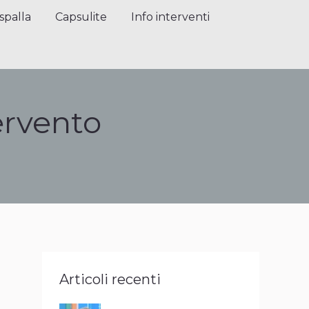
alla
Capsulite
Info interventi
Press
spalla
Capsulite
Info interventi
tervento
Articoli recenti