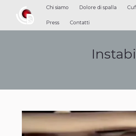
Chi siamo
Dolore di spalla
Cuffi
Chi siamo
Dolore di spalla
Cuf
Contatti
Press
Contatti
Instabi