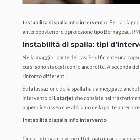
Instabilità di spalla info intervento
. Per la diagno
anteroposteriore e proiezione tipo Bernageau, R
Instabilità di spalla: tipi d’inter
Nella maggior parte dei casi è sufficiente una capsu
cui si sono staccati con le ancorette. A seconda del
rinforzo differenti.
Se la lussazione della spalla ha danneggiato anche l
intervento di
Latarjet
che consiste nel trasferiment
appendice ossea che abbiamo nella parte anteriore d
Instabilità di spalla info intervento
Quest’intervento viene effettuato in artroscopia o a 