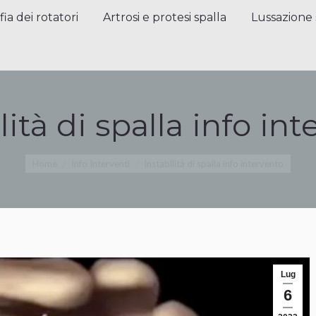
a dei rotatori
Artrosi e protesi spalla
Lussazione sp
fia dei rotatori
Artrosi e protesi spalla
Lussazione 
lità di spalla info in
Tu sei qui:
Home
Info Interventi
Instabilità di spalla info intervento
Lug
6