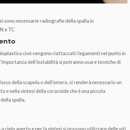
si sono necessarie radiografie della spalla in
MN e TC
vento
loplastica cioè vengono riattaccati i legamenti nel punto in
l’importanza dell’instabilità si potranno usare tecniche di
’osso della scapola o dell’omero, si renderà necessario un
o e nella sintesi della coracoide che è una piccola
ella spalla.
cielo aperto e per la sintesi si possono utilizzare delle viti