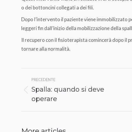
o dei bottoncini collegati a dei fili.
Dopo l’intervento il paziente viene immobilizzato p
leggeri fin dall’inizio della mobilizzazione della spa
Il recupero con il fisioterapista comincerà dopo il
tornare alla normalità.
Naviga
PRECEDENTE
tra
Spalla: quando si deve
Post
i
operare
precedente:
post
More articles