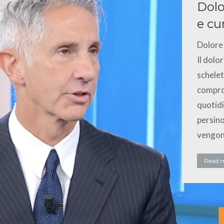
Dolo
e cu
Dolore 
Il dolo
schelet
comprom
quotidi
persino
vengon
Read 