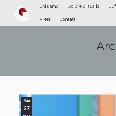
Chi siamo
Dolore di spalla
Cuffi
Chi siamo
Dolore di spalla
Cuf
Contatti
Press
Contatti
Arc
Mag
27