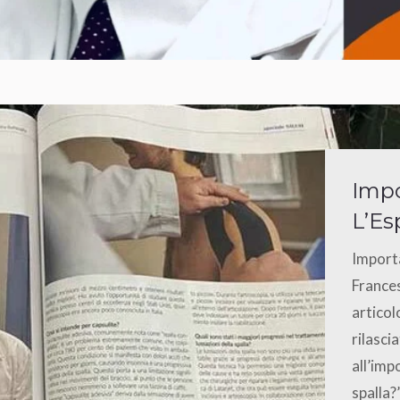
Impo
L’Es
Importa
Frances
articol
rilasci
all’imp
spalla?