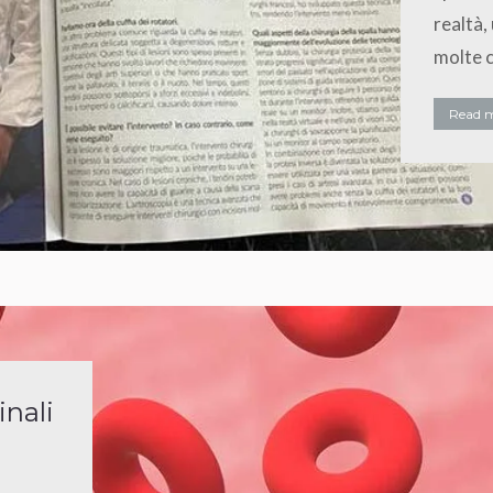
realtà,
molte c
Read 
inali