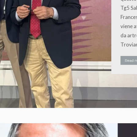
Tg5 Sal
Frances
viene a
da artr
Troviam
Read 