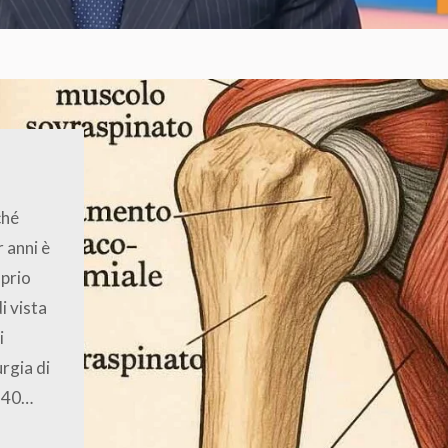
ché
r anni è
oprio
i vista
i
urgia di
i 40…