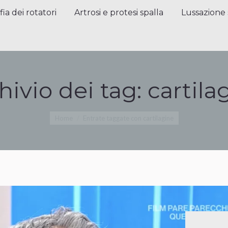
a dei rotatori
Artrosi e protesi spalla
Lussazione sp
fia dei rotatori
Artrosi e protesi spalla
Lussazione 
hivio dei tag:
cartila
Tu sei qui:
Home
Entrate taggate con cartilagine