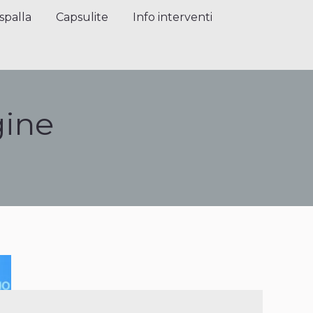
alla
Capsulite
Info interventi
Press
spalla
Capsulite
Info interventi
gine