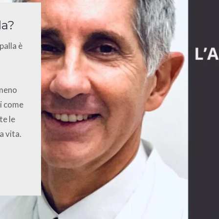
la?
palla è
 meno
ni come
te le
a vita.