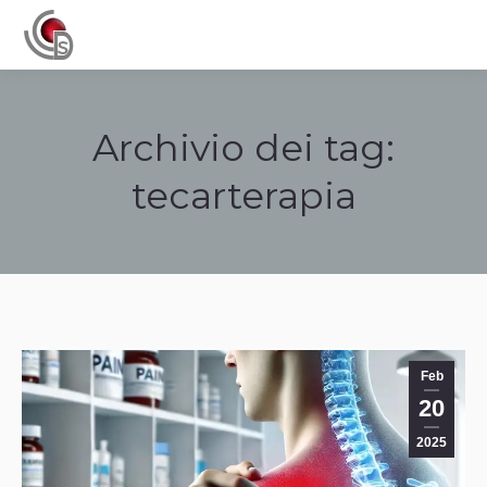
Navigation
Archivio dei tag:
tecarterapia
Tu sei qui:
Feb
20
2025