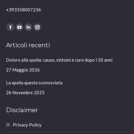
+393358007236
Ci puoi trovare su:
Facebook
YouTube
Linkedin
Instagram
page
page
page
page
Articoli recenti
opens
opens
opens
opens
in
in
in
in
Dolore alla spalla: cause, sintomi e cure dopo i 50 anni
new
new
new
new
window
window
window
window
27 Maggio 2026
La spalla questa sconosciuta
26 Novembre 2025
Disclaimer
Privacy Policy