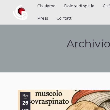
Chi siamo
Dolore di spalla
Cuffi
Chi siamo
Dolore di spalla
Cuf
Contatti
Press
Contatti
Archivio
Nov
26