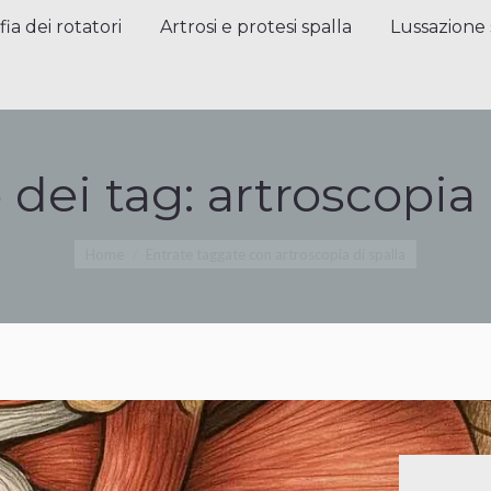
a dei rotatori
Artrosi e protesi spalla
Lussazione sp
fia dei rotatori
Artrosi e protesi spalla
Lussazione 
 dei tag:
artroscopia 
Tu sei qui:
Home
Entrate taggate con artroscopia di spalla