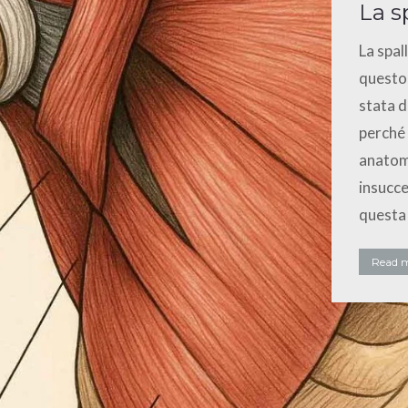
La s
La spal
questo 
stata d
perché 
anatomi
insucce
questa 
Read 