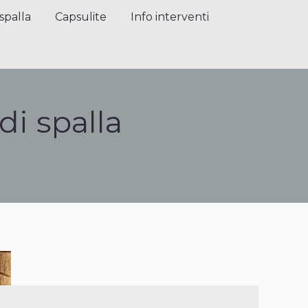
alla
Capsulite
Info interventi
Press
spalla
Capsulite
Info interventi
di spalla