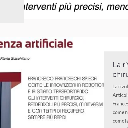
La r
chir
La rivo
Articol
Frances
come ne
come la