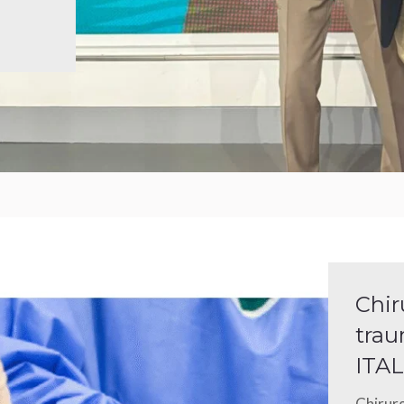
Chir
trau
ITAL
Chirurg