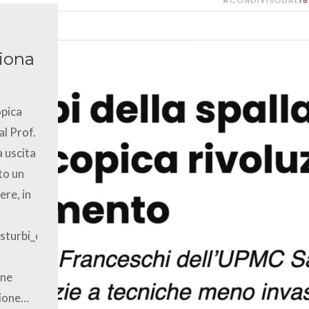
ziona
opica
al Prof.
 uscita
to un
ere, in
isturbi_della_spalla_come_la_chirurgia_artroscopica_rivolu
one
zione…