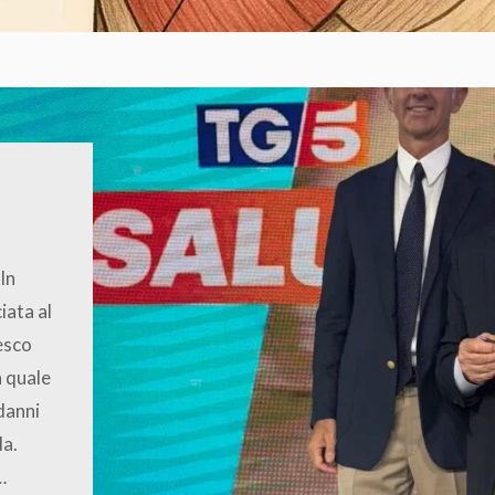
 In
iata al
esco
a quale
 danni
la.
…