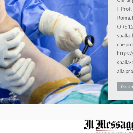
Il Prof
Roma, h
ORE 12 
spalla.
che pot
https:
spalla-
alla pr
Read 