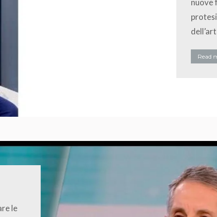
nuove f
protesi
dell’ar
Read 
are le