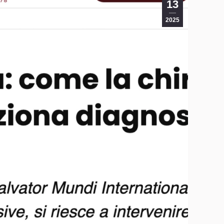
13
2025
ziona_diagnosi_e_trattamento-