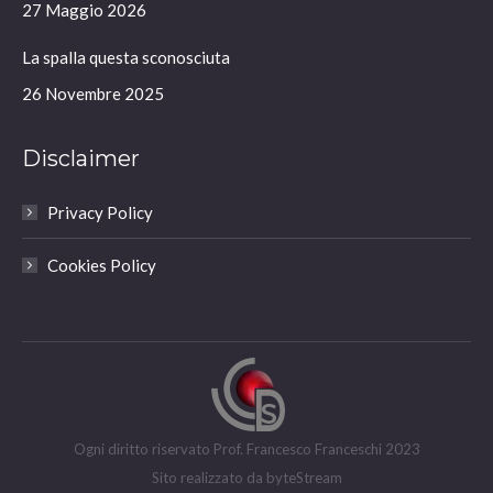
window
window
window
window
27 Maggio 2026
La spalla questa sconosciuta
26 Novembre 2025
Disclaimer
Privacy Policy
Cookies Policy
Ogni diritto riservato Prof. Francesco Franceschi 2023
Sito realizzato da
byteStream