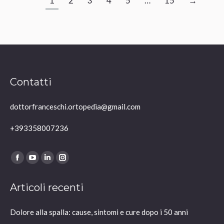
1
2
3
4
5
…
15
→
Contatti
dottorfranceschi.ortopedia@gmail.com
+393358007236
Ci puoi trovare su:
Facebook
YouTube
Linkedin
Instagram
page
page
page
page
Articoli recenti
opens
opens
opens
opens
in
in
in
in
Dolore alla spalla: cause, sintomi e cure dopo i 50 anni
new
new
new
new