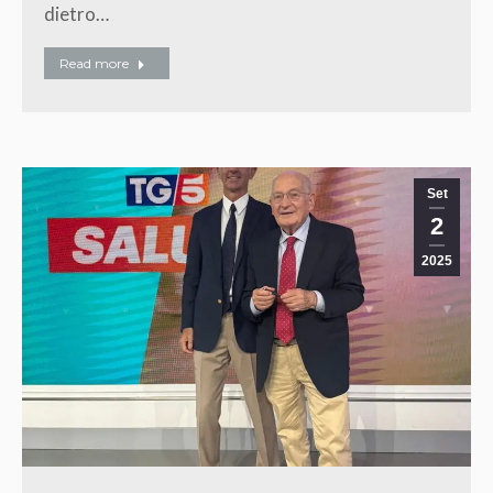
dietro…
Read more
Set
2
2025